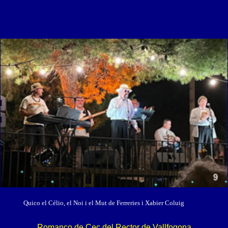
élio, el Noi i el Mut de Ferreries i Xabier
Romanço de Cec del Rector de Vallfogona